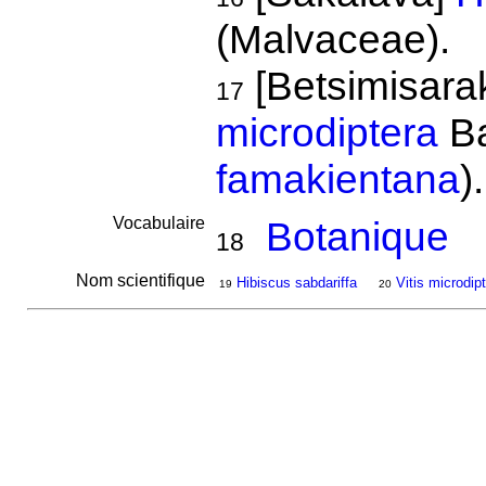
(Malvaceae).
[Betsimisar
17
microdiptera
Ba
famakientana
)
Vocabulaire
Botanique
18
Nom scientifique
Hibiscus sabdariffa
Vitis microdip
19
20