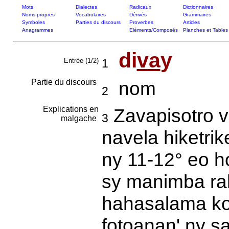
Mots
Dialectes
Radicaux
Dictionnaires
Noms propres
Vocabulaires
Dérivés
Grammaires
Symboles
Parties du discours
Proverbes
Articles
Anagrammes
Eléments/Composés
Planches et Tables
di
va
y
Entrée (1/2)
1
Partie du discours
nom
2
Explications en
Zavapisotro v
3
malgache
navela hiketrik
ny 11-12° eo 
sy manimba rah
hahasalama kos
fotoanan' ny s