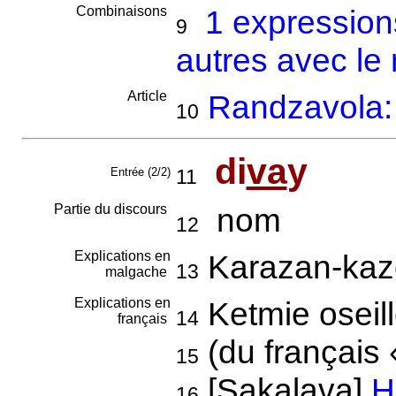
Combinaisons
1 expression
9
autres avec le
Article
Randzavola: 
10
di
va
y
Entrée (2/2)
11
Partie du discours
nom
12
Explications en
Karazan-kaz
13
malgache
Explications en
Ketmie oseil
14
français
(du français «
15
[Sakalava]
H
16