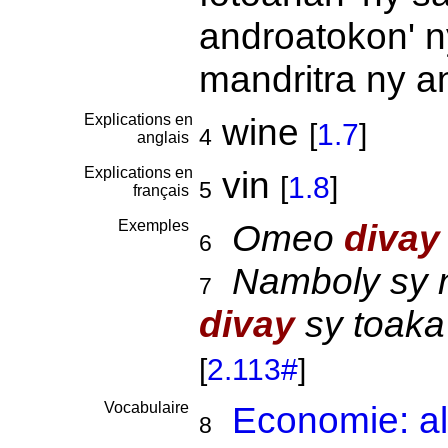
androatokon' ny
mandritra ny 
Explications en
wine
[
1.7
]
4
anglais
Explications en
vin
[
1.8
]
5
français
Exemples
Omeo
divay
6
Namboly sy 
7
divay
sy toaka
[
2.113#
]
Vocabulaire
Economie: al
8