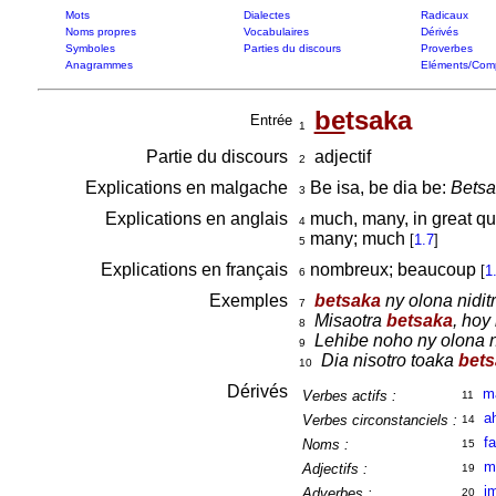
Mots
Dialectes
Radicaux
Noms propres
Vocabulaires
Dérivés
Symboles
Parties du discours
Proverbes
Anagrammes
Eléments/Com
be
tsaka
Entrée
1
Partie du discours
adjectif
2
Explications en malgache
Be isa, be dia be:
Betsa
3
Explications en anglais
much, many, in great qu
4
many; much
[
1.7
]
5
Explications en français
nombreux; beaucoup
[
1
6
Exemples
betsaka
ny olona niditr
7
Misaotra
betsaka
, hoy
8
Lehibe noho ny olona n
9
Dia nisotro toaka
bets
10
Dérivés
m
Verbes actifs :
11
a
Verbes circonstanciels :
14
f
Noms :
15
m
Adjectifs :
19
i
Adverbes :
20