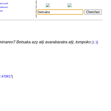
|
accueil
|
rateurs
|
ons
|
aminareo? Betsaka azy atỳ avarabaratra atỳ, tompoko
[
1.1
]
2.470#17
]