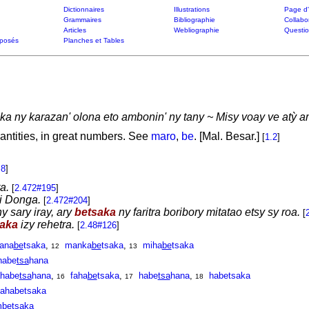
Dictionnaires
Illustrations
Page d'
Grammaires
Bibliographie
Collabo
Articles
Webliographie
Questi
posés
Planches et Tables
ka ny karazan' olona eto ambonin' ny tany ~ Misy voay ve atỳ 
antities, in great numbers. See
maro
,
be
. [Mal. Besar.]
[
1.2
]
.8
]
a.
[
2.472#195
]
 i Donga.
[
2.472#204
]
y sary iray, ary
betsaka
ny faritra boribory mitatao etsy sy roa.
[
aka
izy rehetra.
[
2.48#126
]
ana
be
tsaka
,
manka
be
tsaka
,
miha
be
tsaka
12
13
habe
tsa
hana
ahabe
tsa
hana
,
faha
be
tsaka
,
habe
tsa
hana
,
habetsaka
16
17
18
ahabetsaka
m
be
tsaka