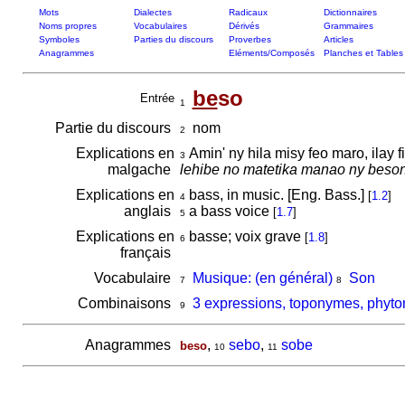
Mots
Dialectes
Radicaux
Dictionnaires
Noms propres
Vocabulaires
Dérivés
Grammaires
Symboles
Parties du discours
Proverbes
Articles
Anagrammes
Eléments/Composés
Planches et Tables
be
so
Entrée
1
Partie du discours
nom
2
Explications en
Amin' ny hila misy feo maro, ilay
3
malgache
lehibe no matetika manao ny beson
Explications en
bass, in music. [Eng. Bass.]
[
1.2
]
4
anglais
a bass voice
[
1.7
]
5
Explications en
basse; voix grave
[
1.8
]
6
français
Vocabulaire
Musique: (en général)
Son
7
8
Combinaisons
3 expressions, toponymes, phyto
9
Anagrammes
,
sebo
,
sobe
beso
10
11