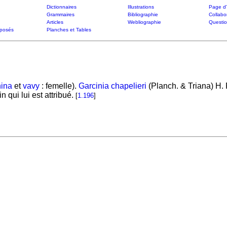
Dictionnaires
Illustrations
Page d'
Grammaires
Bibliographie
Collabo
Articles
Webliographie
Questi
posés
Planches et Tables
nina
et
vavy
: femelle).
Garcinia chapelieri
(Planch. & Triana) H. 
n qui lui est attribué.
[
1.196
]