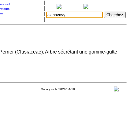
|
accueil
|
rateurs
|
ons
|
Perrier (Clusiaceae). Arbre sécrétant une gomme-gutte
Mis à jour le 2026/04/19