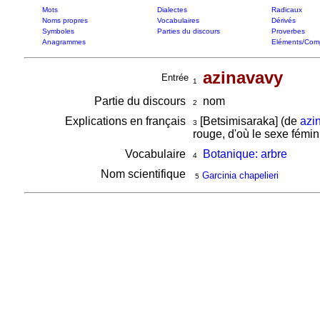
Mots
Dialectes
Radicaux
Noms propres
Vocabulaires
Dérivés
Symboles
Parties du discours
Proverbes
Anagrammes
Eléments/Com
azinavavy
Entrée
1
Partie du discours
nom
2
Explications en français
[Betsimisaraka] (de
azi
3
rouge, d'où le sexe fémini
Vocabulaire
Botanique: arbre
4
Nom scientifique
Garcinia chapelieri
5