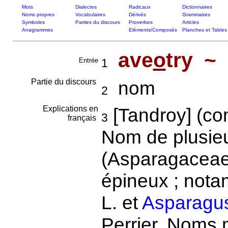
Mots
Dialectes
Radicaux
Dictionnaires
Noms propres
Vocabulaires
Dérivés
Grammaires
Symboles
Parties du discours
Proverbes
Articles
Anagrammes
Eléments/Composés
Planches et Tables
ave
o
try ~
Entrée
1
Partie du discours
nom
2
Explications en
[Tandroy] (c
3
français
Nom de plusie
(Asparagaceae
épineux ; not
L. et
Asparagu
Perrier. Noms