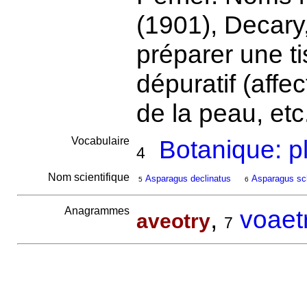
(1901), Decary,
préparer une 
dépuratif (affe
de la peau, etc
Vocabulaire
Botanique: p
4
Nom scientifique
Asparagus declinatus
Asparagus s
5
6
Anagrammes
,
voaet
aveotry
7