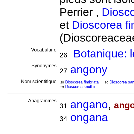
Perrier ,
Diosc
et
Dioscorea fi
(Dioscoreacea
Vocabulaire
Botanique: 
26
Synonymes
angony
27
Nom scientifique
Dioscorea fimbriata
Dioscorea sa
28
30
Dioscorea knuthii
29
Anagrammes
angano
,
ang
31
ongana
34