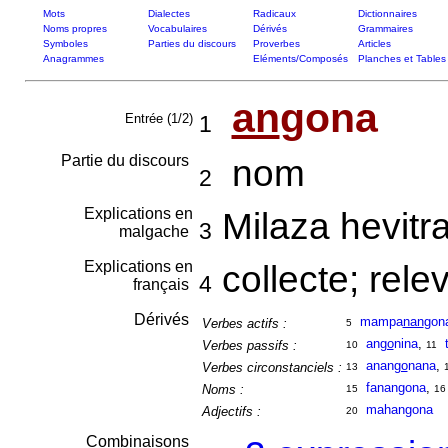
Mots
Dialectes
Radicaux
Dictionnaires
Noms propres
Vocabulaires
Dérivés
Grammaires
Symboles
Parties du discours
Proverbes
Articles
Anagrammes
Eléments/Composés
Planches et Tables
an
gona
Entrée (1/2)
1
Partie du discours
nom
2
Explications en
Milaza hevitra
3
malgache
Explications en
collecte; rele
4
français
Dérivés
mampa
nan
gon
Verbes actifs :
5
an
go
nina
,
Verbes passifs :
10
11
anan
go
nana
,
Verbes circonstanciels :
13
fanangona
,
Noms :
15
16
mahangona
Adjectifs :
20
Combinaisons