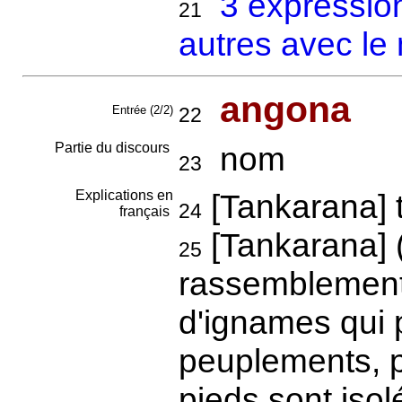
3 expressio
21
autres avec le
angona
Entrée (2/2)
22
Partie du discours
nom
23
Explications en
[Tankarana] 
24
français
[Tankarana]
25
rassemblement
d'ignames qui 
peuplements, pa
pieds sont isol