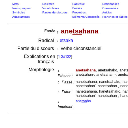
Mots
Dialectes
Radicaux
Dictionnaires
Noms propres
Vocabulaires
Dérivés
Grammaires
Symboles
Parties du discours
Proverbes
Articles
Anagrammes
Eléments/Composés
Planches et Tables
ane
tsa
hana
Entrée
1
Radical
etsaka
2
Partie du discours
verbe circonstanciel
3
Explications en
[
1.3#132
]
français
Morphologie
anetsahana
, anetsahako, anet
4
anetsahan-, anetsaham-, anets
Présent :
nanetsahana, nanetsahako, nan
Passé :
5
nanetsahan', nanetsahan-, nan
hanetsahana, hanetsahako, han
Futur :
6
hanetsahan', hanetsahan-, han
ane
tsa
ho
7
Impératif :