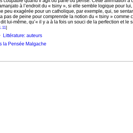
 coupable quand il agit ou parle ou pense. Cette affirmation a 
amanjato à l’endroit du « tsiny », si elle semble logique pour lui, 
que peu exagérée pour un catholique, par exemple, qui, se sent
 pas de peine pour comprenrde la notion du « tsiny » comme culp
t lui-même, qu’« il y a à la fois un souci de la perfection et le
1.11
]
Littérature: auteurs
7
ns la Pensée Malgache