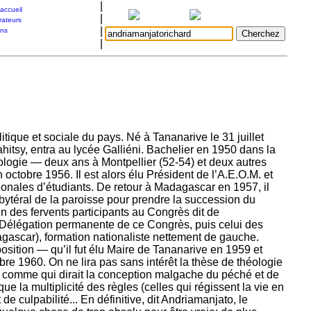
|
accueil
|
rateurs
|
ons
|
itique et sociale du pays. Né à Tananarive le 31 juillet
hitsy, entra au lycée Galliéni. Bachelier en 1950 dans la
ologie — deux ans à Montpellier (52-54) et deux autres
 octobre 1956. Il est alors élu Président de l’A.E.O.M. et
ionales d’étudiants. De retour à Madagascar en 1957, il
bytéral de la paroisse pour prendre la succession du
Un des fervents participants au Congrès dit de
 Délégation permanente de ce Congrès, puis celui des
gascar), formation nationaliste nettement de gauche.
pposition — qu’il fut élu Maire de Tananarive en 1959 et
re 1960. On ne lira pas sans intérêt la thèse de théologie
es, comme qui dirait la conception malgache du péché et de
ue la multiplicité des règles (celles qui régissent la vie en
 culpabilité... En définitive, dit Andriamanjato, le