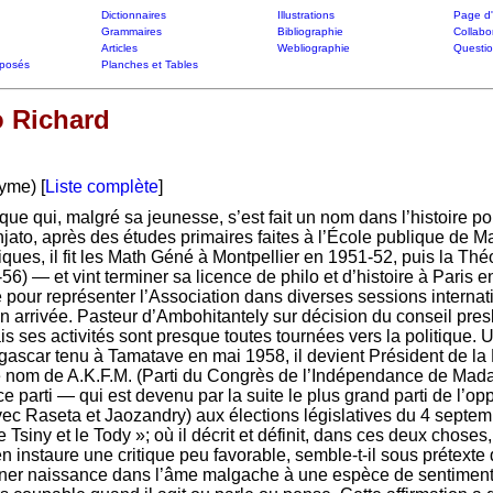
Dictionnaires
Illustrations
Page d'
Grammaires
Bibliographie
Collabo
Articles
Webliographie
Questi
posés
Planches et Tables
 Richard
d
yme) [
Liste complète
]
ue qui, malgré sa jeunesse, s’est fait un nom dans l’histoire pol
ato, après des études primaires faites à l’École publique de Ma
ues, il fit les Math Géné à Montpellier en 1951-52, puis la Thé
) — et vint terminer sa licence de philo et d’histoire à Paris en
 pour représenter l’Association dans diverses sessions internat
 arrivée. Pasteur d’Ambohitantely sur décision du conseil pres
s ses activités sont presque toutes tournées vers la politique. 
scar tenu à Tamatave en mai 1958, il devient Président de la
 le nom de A.K.F.M. (Parti du Congrès de l’Indépendance de Mada
ce parti — qui est devenu par la suite le plus grand parti de l’o
c Raseta et Jaozandry) aux élections législatives du 4 septemb
 Tsiny et le Tody »; où il décrit et définit, dans ces deux chos
n instaure une critique peu favorable, semble-t-il sous prétexte q
onner naissance dans l’âme malgache à une espèce de sentiment de