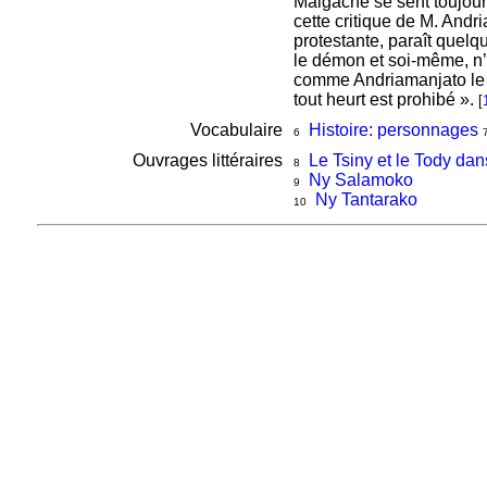
Malgache se sent toujours
cette critique de M. Andri
protestante, paraît quel
le démon et soi-même, n’a
comme Andriamanjato le di
tout heurt est prohibé ».
[
Vocabulaire
Histoire: personnages
6
Ouvrages littéraires
Le Tsiny et le Tody da
8
Ny Salamoko
9
Ny Tantarako
10