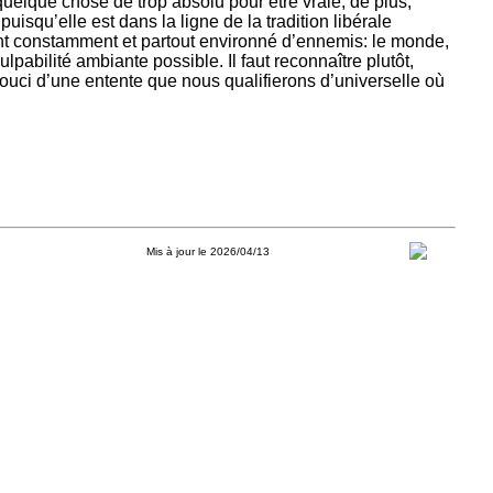
quelque chose de trop absolu pour être vraie; de plus,
puisqu’elle est dans la ligne de la tradition libérale
ant constamment et partout environné d’ennemis: le monde,
abilité ambiante possible. Il faut reconnaître plutôt,
 souci d’une entente que nous qualifierons d’universelle où
Mis à jour le 2026/04/13