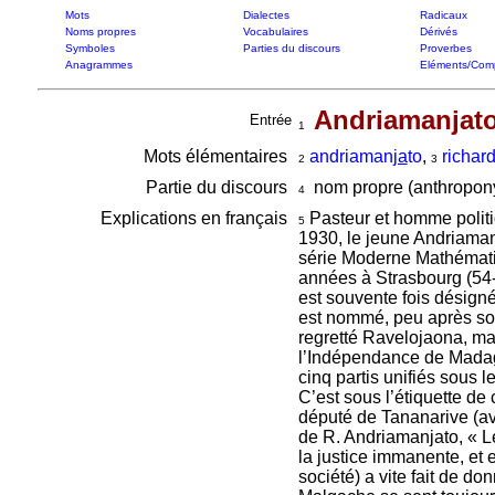
Mots
Dialectes
Radicaux
Noms propres
Vocabulaires
Dérivés
Symboles
Parties du discours
Proverbes
Anagrammes
Eléments/Com
Andriamanjato
Entrée
1
Mots élémentaires
andriaman
ja
to
,
richar
2
3
Partie du discours
nom propre (anthropon
4
Explications en français
Pasteur et homme politiq
5
1930, le jeune Andriamanj
série Moderne Mathématiq
années à Strasbourg (54-56
est souvente fois désigné
est nommé, peu après son
regretté Ravelojaona, mai
l’Indépendance de Madaga
cinq partis unifiés sous
C’est sous l’étiquette de 
député de Tananarive (ave
de R. Andriamanjato, « Le
la justice immanente, et e
société) a vite fait de d