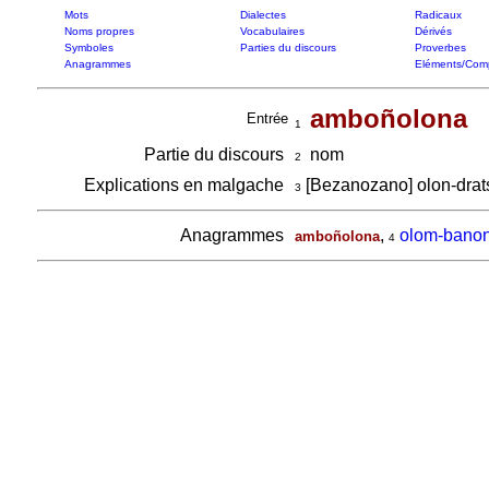
Mots
Dialectes
Radicaux
Noms propres
Vocabulaires
Dérivés
Symboles
Parties du discours
Proverbes
Anagrammes
Eléments/Com
amboñolona
Entrée
1
Partie du discours
nom
2
Explications en malgache
[Bezanozano] olon-drats
3
Anagrammes
,
olom-bano
amboñolona
4