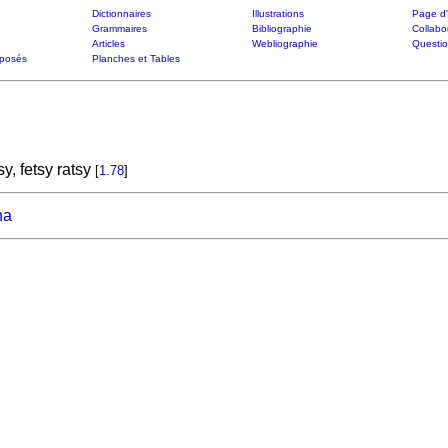
Dictionnaires
Illustrations
Page d'
Grammaires
Bibliographie
Collabo
Articles
Webliographie
Questi
posés
Planches et Tables
y, fetsy ratsy
[
1.78
]
na