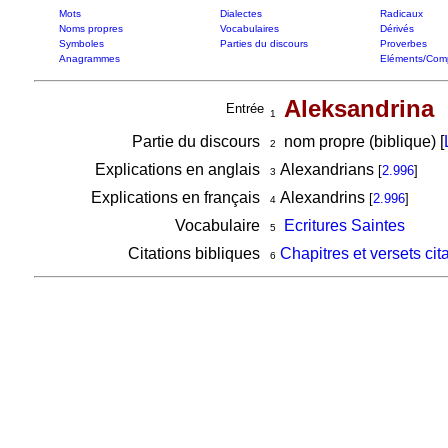
Mots
Dialectes
Radicaux
Noms propres
Vocabulaires
Dérivés
Symboles
Parties du discours
Proverbes
Anagrammes
Eléments/Com
Aleksandrina
Entrée
1
Partie du discours
nom propre (biblique) [
2
Explications en anglais
Alexandrians
[
2.996
]
3
Explications en français
Alexandrins
[
2.996
]
4
Vocabulaire
Ecritures Saintes
5
Citations bibliques
Chapitres et versets cit
6