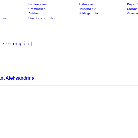
Dictionnaires
Illustrations
Page d'
Grammaires
Bibliographie
Collabo
Articles
Webliographie
Questi
posés
Planches et Tables
Liste complète
]
ant Aleksandrina