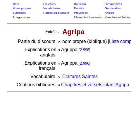
Mots
Dialectes
Radicaux
Dictionnaires
Noms propres
Vocabulaires
Dérivés
Grammaires
Symboles
Parties du discours
Proverbes
Articles
Anagrammes
Eléments/Composés
Planches et Tables
Agripa
Entrée
1
Partie du discours
nom propre (biblique) [
Liste comp
2
Explications en
Agrippa
[
2.996
]
3
anglais
Explications en
Agrippa
[
2.996
]
4
français
Vocabulaire
Ecritures Saintes
5
Citations bibliques
Chapitres et versets citant Agripa
6