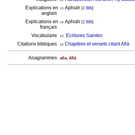
Explications en
Aphiah
[
2.996
]
13
anglais
Explications en
Aphiah
[
2.996
]
14
français
Vocabulaire
Ecritures Saintes
15
Citations bibliques
Chapitres et versets citant Afià
16
Anagrammes
afia, Afià