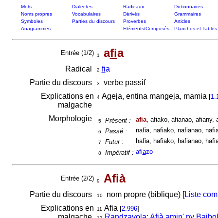
Mots
Dialectes
Radicaux
Dictionnaires
Noms propres
Vocabulaires
Dérivés
Grammaires
Symboles
Parties du discours
Proverbes
Articles
Anagrammes
Eléments/Composés
Planches et Tables
a
fi
a
Entrée (1/2)
1
Radical
fi
a
2
Partie du discours
verbe passif
3
Explications en
Ageja, entina mangeja, mamia
[
1.
4
malgache
Morphologie
afia
, afiako, afianao, afiany, 
Présent :
5
nafia, nafiako, nafianao, nafi
Passé :
6
hafia, hafiako, hafianao, hafi
Futur :
7
afi
a
zo
Impératif :
8
Afià
Entrée (2/2)
9
Partie du discours
nom propre (biblique) [
Liste com
10
Explications en
Afia
[
2.996
]
11
malgache
Randzavola: Afià amin' ny Baibo
12