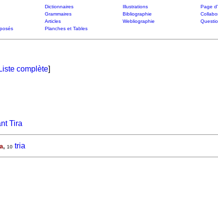
Dictionnaires
Illustrations
Page d'
Grammaires
Bibliographie
Collabo
Articles
Webliographie
Questi
posés
Planches et Tables
Liste complète
]
nt Tira
,
tria
a
10