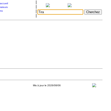
|
accueil
|
rateurs
|
ons
|
Mis à jour le 2026/08/06