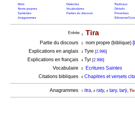
Mots
Dialectes
Radicaux
Noms propres
Vocabulaires
Dérivés
Symboles
Parties du discours
Proverbes
Anagrammes
Eléments/Com
Tira
Entrée
1
Partie du discours
nom propre (biblique) [
2
Explications en anglais
Tyre
[
2.996
]
3
Explications en français
Tyr
[
2.996
]
4
Vocabulaire
Ecritures Saintes
5
Citations bibliques
Chapitres et versets cita
6
Anagrammes
itra
,
raty
,
tary, tarỳ
,
Tir
7
8
9