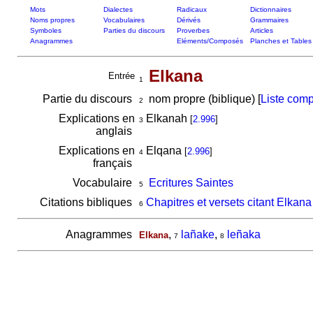
Mots
Dialectes
Radicaux
Dictionnaires
Noms propres
Vocabulaires
Dérivés
Grammaires
Symboles
Parties du discours
Proverbes
Articles
Anagrammes
Eléments/Composés
Planches et Tables
Elkana
Entrée
1
Partie du discours
nom propre (biblique) [
Liste comp
2
Explications en
Elkanah
[
2.996
]
3
anglais
Explications en
Elqana
[
2.996
]
4
français
Vocabulaire
Ecritures Saintes
5
Citations bibliques
Chapitres et versets citant Elkana
6
Anagrammes
,
lañake
,
leñaka
Elkana
7
8