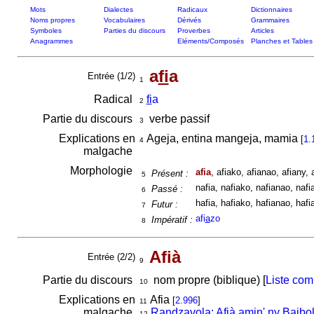
Mots
Dialectes
Radicaux
Dictionnaires
Noms propres
Vocabulaires
Dérivés
Grammaires
Symboles
Parties du discours
Proverbes
Articles
Anagrammes
Eléments/Composés
Planches et Tables
a
fi
a
Entrée (1/2)
1
Radical
fi
a
2
Partie du discours
verbe passif
3
Explications en
Ageja, entina mangeja, mamia
[
1.
4
malgache
Morphologie
afia
, afiako, afianao, afiany, 
Présent :
5
nafia, nafiako, nafianao, nafi
Passé :
6
hafia, hafiako, hafianao, hafi
Futur :
7
afi
a
zo
Impératif :
8
Afià
Entrée (2/2)
9
Partie du discours
nom propre (biblique) [
Liste com
10
Explications en
Afia
[
2.996
]
11
malgache
Randzavola: Afià amin' ny Baibo
12