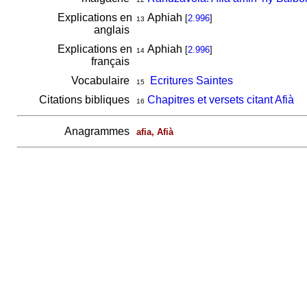
Explications en
Aphiah
[
2.996
]
13
anglais
Explications en
Aphiah
[
2.996
]
14
français
Vocabulaire
Ecritures Saintes
15
Citations bibliques
Chapitres et versets citant Afià
16
Anagrammes
afia, Afià