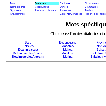
Mots
Dialectes
Radicaux
Dictionnaires
Noms propres
Vocabulaires
Dérivés
Grammaires
Symboles
Parties du discours
Proverbes
Articles
Anagrammes
Eléments/Composés
Planches et Tables
Mots spécifiqu
Choisissez l'un des dialectes ci-
Bara
Bezanozano
Provinc
Betsileo
Mahafaly
Saint-Ma
Betsimisaraka
Makoa
Sakal
Betsimisaraka Atsimo
Masikoro
Sakalava 
Betsimisaraka Avaratra
Merina
Sakalava A