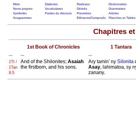
Mots
Dialectes
Radicaux
Dictionnaires
Noms propres
Vocabulaires
Dérivés
Grammaires
Symboles
Parties du discours
Proverbes
Articles
Anagrammes
Eléments/Composés
Planches et Tables
Chapitres et
1st Book of Chronicles
1 Tantara
...
...
...
And of the
Shilonites;
Asaiah
Ary tamin' ny
Silonita
1Tt /
the firstborn, and his sons.
Asay
, lahimatoa, sy n
1Tan
zanany.
9.5