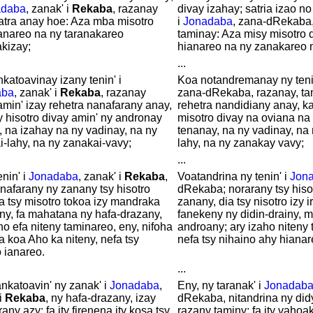
adaba
, zanak' i
Rekaba
, razanay
divay izahay; satria izao no
fatra anay hoe: Aza mba misotro
i
Jonadaba
, zana-dRekaba,
ianareo na ny taranakareo
taminay: Aza misy misotro d
kizay;
hianareo na ny zanakareo 
...
katoavinay izany tenin' i
Koa notandremanay ny teni
aba
, zanak' i
Rekaba
, razanay
zana-dRekaba, razanay, tam
amin' izay rehetra nanafarany anay,
rehetra nandidiany anay, ka
 hisotro divay amin' ny andronay
misotro divay na oviana na
, na izahay na ny vadinay, na ny
tenanay, na ny vadinay, na
-lahy, na ny zanakai-vavy;
lahy, na ny zanakay vavy;
...
enin' i
Jonadaba
, zanak' i
Rekaba
,
Voatandrina ny tenin' i
Jon
nafarany ny zanany tsy hisotro
dRekaba; norarany tsy hiso
fa tsy misotro tokoa izy mandraka
zanany, dia tsy nisotro izy 
ny, fa mahatana ny hafa-drazany,
fanekeny ny didin-drainy, 
ho efa niteny taminareo, eny, nifoha
androany; ary izaho niteny
 koa Aho ka niteny, nefa tsy
nefa tsy nihaino ahy hianar
 ianareo.
...
nkatoavin' ny zanak' i
Jonadaba
,
Eny, ny taranak' i
Jonadab
i
Rekaba
, ny hafa-drazany, izay
dRekaba, nitandrina ny did
any azy; fa ity firenena ity kosa tsy
razany taminy; fa ity vahoak