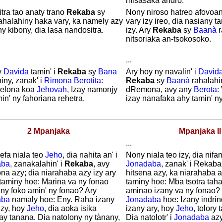
misasaka andro.
itra tao anaty trano
Rekaba
sy
Nony niroso hatreo afovoan
ahalahiny haka vary, ka namely azy
vary izy ireo, dia nasiany t
ny kibony, dia lasa nandositra.
izy. Ary
Rekaba
sy
Baanà
r
nitsoriaka an-tsokosoko.
...
y
Davida
tamin' i
Rekaba
sy
Bana
Ary hoy ny navalin' i
David
iny, zanak' i
Rimona
Berotita
:
Rekaba
sy
Baanà
rahalahi
elona koa
Jehovah
, Izay namonjy
dRemona, avy any
Berota
:
in' ny fahoriana rehetra,
izay nanafaka ahy tamin' ny
2 Mpanjaka
Mpanjaka II
...
efa niala teo
Jeho
, dia nahita an' i
Nony niala teo izy, dia nifa
aba
, zanakalahin' i
Rekaba
, avy
Jonadaba
, zanak' i Rekaba
na azy; dia niarahaba azy izy ary
hitsena azy, ka niarahaba 
taminy hoe: Marina va ny fonao
taminy hoe: Mba tsotra tah
ny foko amin' ny fonao? Ary
aminao izany va ny fonao?
aba
namaly hoe: Eny. Raha izany
Jonadaba
hoe: Izany indri
izy, hoy
Jeho
, dia aoka isika
izany ary, hoy
Jeho
, tolory
ay tanana. Dia natolony ny tànany,
Dia natolotr' i
Jonadaba
azy