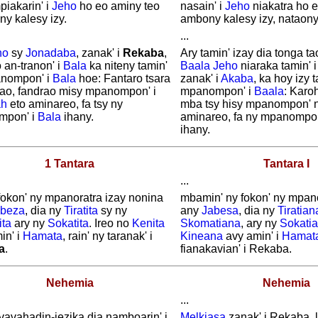
piakarin' i
Jeho
ho eo aminy teo
nasain' i
Jeho
niakatra ho e
 ny kalesy izy.
ambony kalesy izy, nataony
...
ho
sy
Jonadaba
, zanak' i
Rekaba
,
Ary tamin' izay dia tonga ta
 an-tranon' i
Bala
ka niteny tamin'
Baala
Jeho
niaraka tamin' 
nompon' i
Bala
hoe: Fantaro tsara
zanak' i
Akaba
, ka hoy izy 
hao, fandrao misy mpanompon' i
mpanompon' i
Baala
: Karo
ah
eto aminareo, fa tsy ny
mba tsy hisy mpanompon' 
mpon' i
Bala
ihany.
aminareo, fa ny mpanompon
ihany.
1 Tantara
Tantara I
...
fokon' ny mpanoratra izay nonina
mbamin' ny fokon' ny mpan
abeza
, dia ny
Tiratita
sy ny
any
Jabesa
, dia ny
Tiratian
ita
ary ny
Sokatita
. Ireo no
Kenita
Skomatiana
, ary ny
Sokati
in' i
Hamata
, rain' ny taranak' i
Kineana
avy amin' i
Hamat
a
.
fianakavian' i Rekaba.
Nehemia
Nehemia
...
vavahadin-jezika dia namboarin' i
Melkiasa
zanak' i Rekaba, 