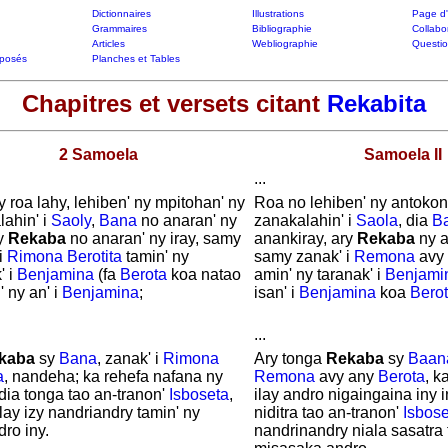
Dictionnaires
Illustrations
Page d'
Grammaires
Bibliographie
Collabo
Articles
Webliographie
Questi
posés
Planches et Tables
Chapitres et versets citant
Rekabita
2 Samoela
Samoela II
...
y roa lahy, lehiben' ny mpitohan' ny
Roa no lehiben' ny antokon'
ahin' i
Saoly
,
Bana
no anaran' ny
zanakalahin' i
Saola
, dia
B
ry
Rekaba
no anaran' ny iray, samy
anankiray, ary
Rekaba
ny a
i
Rimona
Berotita
tamin' ny
samy zanak' i
Remona
avy
' i
Benjamina
(fa
Berota
koa natao
amin' ny taranak' i
Benjami
' ny an' i
Benjamina
;
isan' i
Benjamina
koa
Bero
...
kaba
sy
Bana
, zanak' i
Rimona
Ary tonga
Rekaba
sy
Baan
a
, nandeha; ka rehefa nafana ny
Remona
avy any
Berota
, k
dia tonga tao an-tranon'
Isboseta
,
ilay andro nigaingaina iny i
ilay izy nandriandry tamin' ny
niditra tao an-tranon'
Isbose
ro iny.
nandrinandry niala sasatra 