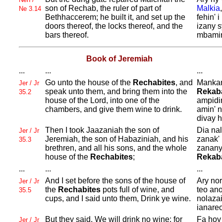
son of
Rechab, the ruler of part of
Malkia
Ne 3.14
Bethhaccerem; he built it, and set up the
fehin' i
doors thereof, the locks thereof, and the
izany 
bars thereof.
mbamin
Book of Jeremiah
...
...
...
Go unto the house of the
Rechabites
, and
Mankan
Jer / Jr
speak unto them, and bring them into the
Rekab
35.2
house of the
Lord, into one of the
ampidir
chambers, and give them wine to drink.
amin' n
divay h
Then I took
Jaazaniah the son of
Dia na
Jer / Jr
Jeremiah, the son of
Habaziniah, and his
zanak' 
35.3
brethren, and all his sons, and the whole
zanany 
house of the
Rechabites
;
Rekab
...
...
...
And I set before the sons of the house of
Ary no
Jer / Jr
the
Rechabites
pots full of wine, and
teo ano
35.5
cups, and I said unto them, Drink ye wine.
nolazai
ianareo
But they said, We will drink no wine: for
Fa hoy 
Jer / Jr