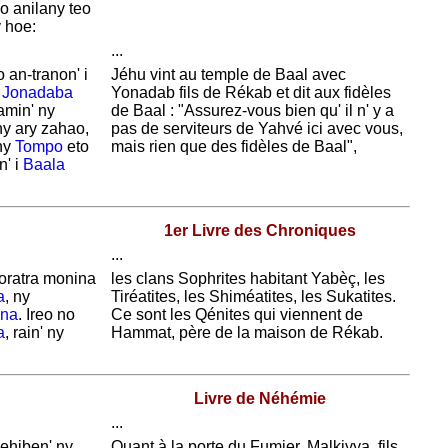
o anilany teo
 hoe:
...
o an-tranon' i
Jéhu vint au temple de
Baal avec
i
Jonadaba
Yonadab fils de
Rékab et dit aux fidèles
tamin' ny
de
Baal : "
Assurez-vous bien qu' il n' y a
hy ary zahao,
pas de serviteurs de
Yahvé ici avec vous,
ny
Tompo
eto
mais rien que des fidèles de
Baal",
' i
Baala
1er Livre des Chroniques
...
oratra monina
les clans
Sophrites habitant
Yabèç, les
a
, ny
Tiréatites, les
Shiméatites, les
Sukatites.
ana
. Ireo no
Ce sont les
Qénites qui viennent de
a
, rain' ny
Hammat, père de la maison de
Rékab.
Livre de Néhémie
...
lehiben' ny
Quant à la porte du
Fumier,
Malkiyya, fils