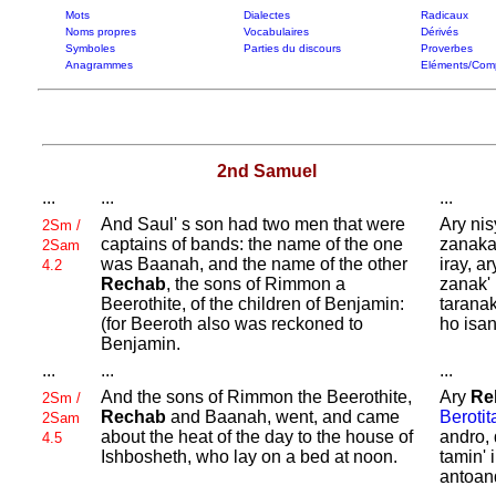
Mots
Dialectes
Radicaux
Noms propres
Vocabulaires
Dérivés
Symboles
Parties du discours
Proverbes
Anagrammes
Eléments/Com
2nd Samuel
...
...
...
And
Saul' s son had two men that were
Ary nis
2Sm /
captains of bands: the name of the one
zanakal
2Sam
was
Baanah, and the name of the other
iray, a
4.2
Rechab
, the sons of
Rimmon a
zanak' 
Beerothite, of the children of
Benjamin:
taranak
(for
Beeroth also was reckoned to
ho isan
Benjamin.
...
...
...
And the sons of
Rimmon the
Beerothite,
Ary
Re
2Sm /
Rechab
and
Baanah, went, and came
Berotit
2Sam
about the heat of the day to the house of
andro, 
4.5
Ishbosheth, who lay on a bed at noon.
tamin' 
antoand