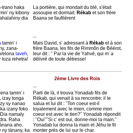
-trano haka
La portière, qui mondait du blé, s'était
amin' ny kibony
assoupie et dormait.
Rékab
et son frère
ahalahiny dia
Baana se faufilèrent
...
a
tamin' i
Mais
David, s' adressant à
Rékab
et à son
ny, zana-
frère
Baana, les fils de
Rimmôn de
Béérot,
 Velona
Iaveh
,
leur dit : " Par la vie de
Yahvé, qui m' a
 loza rehetra!
délivré de toute détresse!
2ème Livre des Rois
...
nena tamin' i
Parti de là, il trouva
Yonadab fils de
, izay tonga
Rékab, qui venait à sa rencontre; il le
azy sy nanao
salua et lui dit : "Ton coeur est-il
aka izany foko
loyalement avec le mien, comme mon
 Dia namaly
coeur est avec le tien?"
Yonadab répondit
ndra. Raha
: "Oui""Si c' est oui, donne-moi la main."
 tànana aho.
Yonadab lui donna la main et
Jéhu le fit
 ny tànany, ka
monter près de lui sur le char.