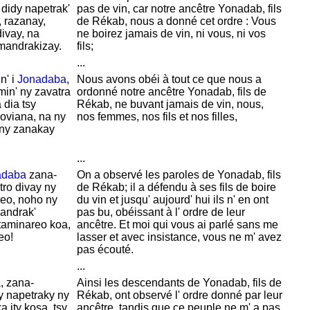
 didy napetrak'
pas de vin, car notre ancêtre
Yonadab, fils
 razanay,
de
Rékab, nous a donné cet ordre : Vous
ivay, na
ne boirez jamais de vin, ni vous, ni vos
mandrakizay.
fils;
...
n' i
Jonadaba
,
Nous avons obéi à tout ce que nous a
in' ny zavatra
ordonné notre ancêtre
Yonadab, fils de
 dia tsy
Rékab, ne buvant jamais de vin, nous,
 oviana, na ny
nos femmes, nos fils et nos filles,
 ny zanakay
...
adaba
zana-
On a observé les paroles de
Yonadab, fils
tro divay ny
de
Rékab; il a défendu à ses fils de boire
ireo, noho ny
du vin et jusqu' aujourd' hui ils n' en ont
mandrak'
pas bu, obéissant à l' ordre de leur
 taminareo koa,
ancêtre. Et moi qui vous ai parlé sans me
eo!
lasser et avec insistance, vous ne m' avez
pas écouté.
...
a
, zana-
Ainsi les descendants de
Yonadab, fils de
y napetraky ny
Rékab, ont observé l' ordre donné par leur
a ity kosa, tsy
ancêtre, tandis que ce peuple ne m' a pas