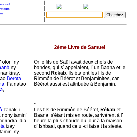
|
accueil
|
rateurs
|
ons
|
2ème Livre de Samuel
...
 olon' ny
Or le fils de
Saül avait deux chefs de
aanà
ny
bandes, qui s' appelaient, l' un
Baana et le
nankiray,
second
Rékab
. Ils étaient les fils de
 ao
Berota
Rimmôn de
Béérot et
Benjaminites, car
na
. Fa natao
Béérot aussi est attribuée à
Benjamin.
ta
,
...
à
zanak' i
Les fils de
Rimmôn de
Béérot,
Rékab
et
a nony tamin'
Baana, s'étant mis en route, arrivèrent à l'
ndrindra, dia
heure la plus chaude du jour à la maison
ta
izay
d'
Ishbaal, quand celui-ci faisait la sieste.
tamin' ny