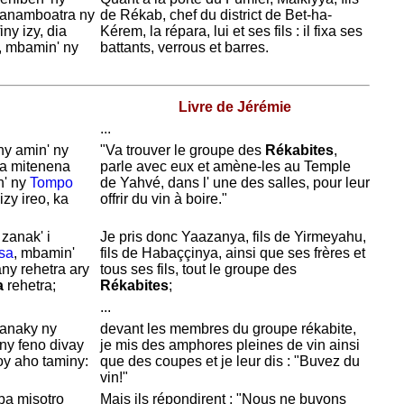
 nanamboatra ny
de
Rékab, chef du district de
Bet-ha-
ny izy, dia
Kérem, la répara, lui et ses fils : il fixa ses
, mbamin' ny
battants, verrous et barres.
Livre de Jérémie
...
y amin' ny
"Va trouver le groupe des
Rékabites
,
ka mitenena
parle avec eux et amène-les au Temple
n' ny
Tompo
de
Yahvé, dans l' une des salles, pour leur
izy ireo, ka
offrir du vin à boire."
, zanak' i
Je pris donc
Yaazanya, fils de
Yirmeyahu,
sa
, mbamin'
fils de
Habaççinya, ainsi que ses frères et
any rehetra ary
tous ses fils, tout le groupe des
a
rehetra;
Rékabites
;
...
zanaky ny
devant les membres du groupe rékabite,
ny feno divay
je mis des amphores pleines de vin ainsi
oy aho taminy:
que des coupes et je leur dis : "
Buvez du
vin!"
ba misotro
Mais ils répondirent : "Nous ne buvons