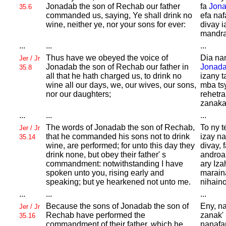
Jonadab the son of
Rechab our father
fa
Jon
35.6
commanded us, saying, Ye shall drink no
efa na
wine, neither ye, nor your sons for ever:
divay 
mandra
...
...
...
Thus have we obeyed the voice of
Dia nan
Jer / Jr
Jonadab the son of
Rechab our father in
Jonad
35.8
all that he hath charged us, to drink no
izany t
wine all our days, we, our wives, our sons,
mba tsy
nor our daughters;
rehetra
zanakai
...
...
...
The words of
Jonadab the son of
Rechab,
To ny t
Jer / Jr
that he commanded his sons not to drink
izay na
35.14
wine, are performed; for unto this day they
divay, 
drink none, but obey their father' s
androa
commandment: notwithstanding I have
ary Iza
spoken unto you, rising early and
maraina
speaking; but ye hearkened not unto me.
nihaino
...
...
...
Because the sons of
Jonadab the son of
Eny, na
Jer / Jr
Rechab have performed the
zanak' 
35.16
commandment of their father, which he
nanafar