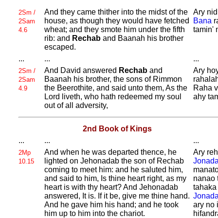
And they came thither into the midst of the
Ary nid
2Sm /
house, as though they would have fetched
Bana
r
2Sam
wheat; and they smote him under the fifth
tamin' 
4.6
rib: and
Rechab
and
Baanah his brother
escaped.
...
...
...
And
David answered
Rechab
and
Ary ho
2Sm /
Baanah his brother, the sons of
Rimmon
rahalah
2Sam
the
Beerothite, and said unto them, As the
Raha v
4.9
Lord liveth, who hath redeemed my soul
ahy tam
out of all adversity,
2nd Book of Kings
...
...
...
And when he was departed thence, he
Ary reh
2Mp
lighted on
Jehonadab the son of
Rechab
Jonad
10.15
coming to meet him: and he saluted him,
manato
and said to him, Is thine heart right, as my
nanao 
heart is with thy heart? And
Jehonadab
tahaka 
answered, It is. If it be, give me thine hand.
Jonad
And he gave him his hand; and he took
ary no 
him up to him into the chariot.
hifandr