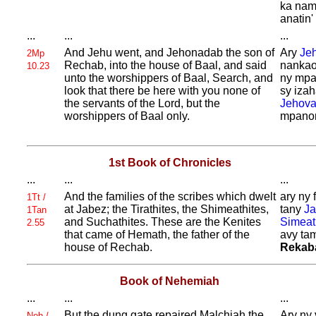
ka nam
anatin'
...
...
...
And
Jehu went, and
Jehonadab the son of
Ary
Je
2Mp
Rechab, into the house of
Baal, and said
nankao
10.23
unto the worshippers of
Baal, Search, and
ny mpa
look that there be here with you none of
sy iza
the servants of the
Lord, but the
Jehov
worshippers of
Baal only.
mpano
1st Book of Chronicles
...
...
...
And the families of the scribes which dwelt
ary ny 
1Tt /
at
Jabez; the
Tirathites, the
Shimeathites,
tany
J
1Tan
and
Suchathites. These are the
Kenites
Simeat
2.55
that came of
Hemath, the father of the
avy tam
house of
Rechab.
Rekab
Book of Nehemiah
...
...
...
But the dung gate repaired
Malchiah the
Ary ny 
Neh /