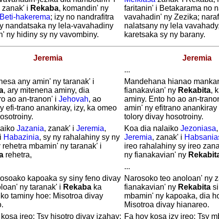
, zanak' i
Rekaba
, komandin' ny
faritanin' i Betakarama no
Beti-hakerema
; izy no nandrafitra
vavahadin' ny Zezika; narafi
sy nandatsaka ny lela-vavahadiny
nalatsany ny lela vavahady
' ny hidiny sy ny vavombiny.
karetsaka sy ny barany.
Jeremia
Jeremia
...
esa any amin' ny taranak' i
Mandehana hianao mankan
a
, ary mitenena aminy, dia
fianakavian' ny
Rekabita
, 
o ao an-tranon' i
Jehovah
, ao
aminy. Ento ho ao an-trano
y efi-trano anankiray, izy, ka omeo
amin' ny efitrano anankiray 
osotroiny.
tolory divay hosotroiny.
laiko
Jazania
, zanak' i
Jeremia
,
Koa dia nalaiko
Jezoniasa
i
Habazinia
, sy ny rahalahiny sy ny
Jeremia
, zanak' i
Habsania
rehetra mbamin' ny taranak' i
ireo rahalahiny sy ireo zan
a
rehetra,
ny fianakavian' ny
Rekabit
...
rosoako kapoaka sy siny feno divay
Narosoko teo anoloan' ny 
loan' ny taranak' i
Rekaba
ka
fianakavian' ny
Rekabita
si
ko taminy hoe: Misotroa divay
mbamin' ny kapoaka, dia h
.
Misotroa divay hianareo.
kosa ireo: Tsy hisotro divay izahay;
Fa hoy kosa izy ireo: Tsy m