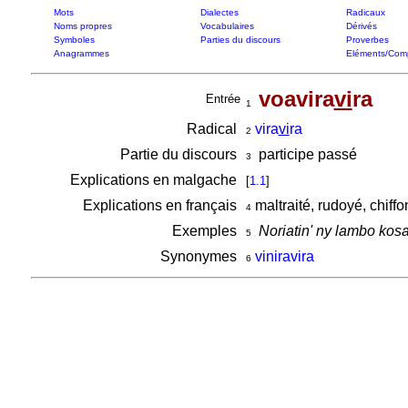
Mots
Dialectes
Radicaux
Noms propres
Vocabulaires
Dérivés
Symboles
Parties du discours
Proverbes
Anagrammes
Eléments/Com
voavira
vi
ra
Entrée
1
Radical
vira
vi
ra
2
Partie du discours
participe passé
3
Explications en malgache
[
1.1
]
Explications en français
maltraité, rudoyé, chif
4
Exemples
Noriatin' ny lambo kos
5
Synonymes
viniravira
6