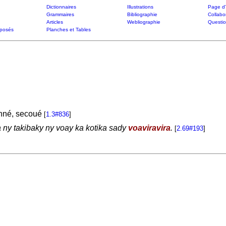
Dictionnaires
Illustrations
Page d'
Grammaires
Bibliographie
Collabo
Articles
Webliographie
Questi
posés
Planches et Tables
fonné, secoué
[
1.3#836
]
a ny takibaky ny voay ka kotika sady
voaviravira
.
[
2.69#193
]