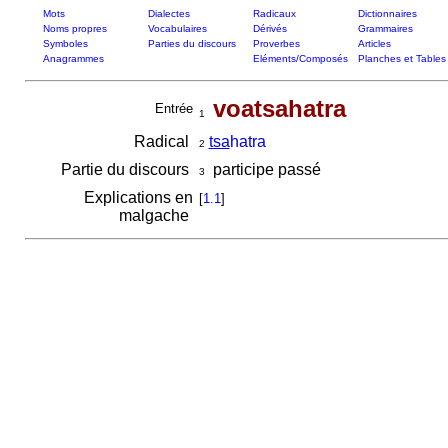
Mots
Dialectes
Radicaux
Dictionnaires
Noms propres
Vocabulaires
Dérivés
Grammaires
Symboles
Parties du discours
Proverbes
Articles
Anagrammes
Eléments/Composés
Planches et Tables
voatsahatra
Entrée
1
Radical
tsa
hatra
2
Partie du discours
participe passé
3
Explications en
[
1.1
]
malgache