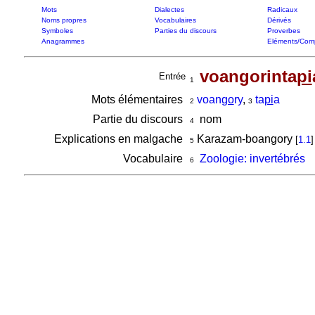
Mots
Dialectes
Radicaux
Noms propres
Vocabulaires
Dérivés
Symboles
Parties du discours
Proverbes
Anagrammes
Eléments/Com
voangorinta
pi
Entrée
1
Mots élémentaires
voan
go
ry
,
ta
pi
a
2
3
Partie du discours
nom
4
Explications en malgache
Karazam-boangory
[
1.1
]
5
Vocabulaire
Zoologie: invertébrés
6