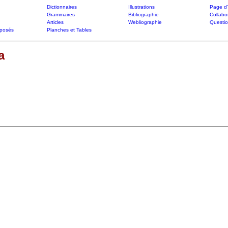
Dictionnaires
Illustrations
Page d'
Grammaires
Bibliographie
Collabo
Articles
Webliographie
Questi
posés
Planches et Tables
a