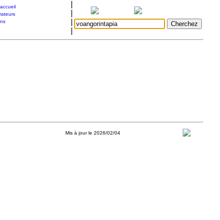
|
accueil
|
rateurs
|
ons
|
Mis à jour le 2026/02/04