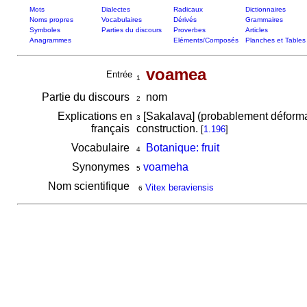
Mots
Dialectes
Radicaux
Dictionnaires
Noms propres
Vocabulaires
Dérivés
Grammaires
Symboles
Parties du discours
Proverbes
Articles
Anagrammes
Eléments/Composés
Planches et Tables
voamea
Entrée
1
Partie du discours
nom
2
Explications en
[Sakalava] (probablement déform
3
français
construction.
[
1.196
]
Vocabulaire
Botanique: fruit
4
Synonymes
voameha
5
Nom scientifique
Vitex beraviensis
6