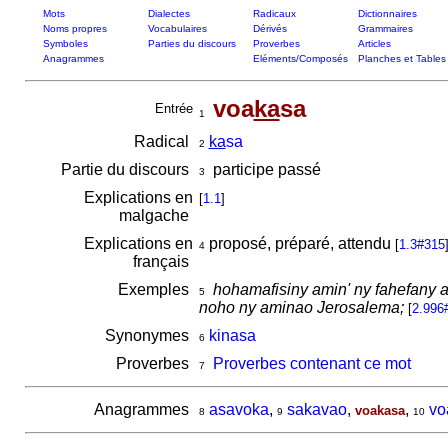
Mots
Dialectes
Radicaux
Dictionnaires
Noms propres
Vocabulaires
Dérivés
Grammaires
Symboles
Parties du discours
Proverbes
Articles
Anagrammes
Eléments/Composés
Planches et Tables
voa
ka
sa
Entrée
1
Radical
ka
sa
2
Partie du discours
participe passé
3
Explications en
[
1.1
]
malgache
Explications en
proposé, préparé, attendu
[
1.3#315
4
français
Exemples
hohamafisiny amin' ny fahefany a
5
noho ny aminao Jerosalema;
[
2.996
Synonymes
kinasa
6
Proverbes
Proverbes contenant ce mot
7
Anagrammes
asavoka
,
sakavao
,
,
vo
voakasa
8
9
10