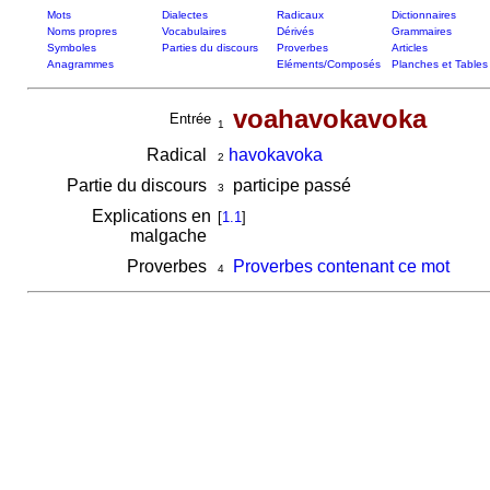
Mots
Dialectes
Radicaux
Dictionnaires
Noms propres
Vocabulaires
Dérivés
Grammaires
Symboles
Parties du discours
Proverbes
Articles
Anagrammes
Eléments/Composés
Planches et Tables
voahavokavoka
Entrée
1
Radical
havokavoka
2
Partie du discours
participe passé
3
Explications en
[
1.1
]
malgache
Proverbes
Proverbes contenant ce mot
4