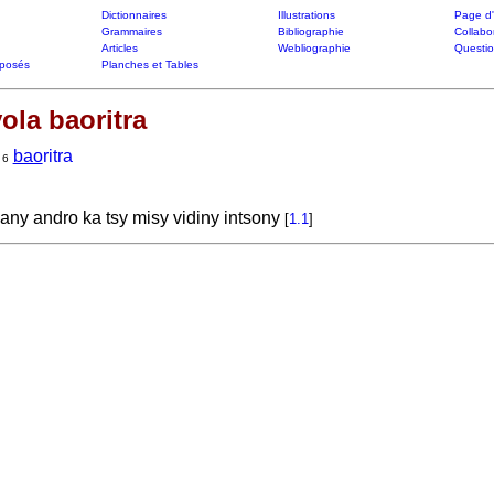
Dictionnaires
Illustrations
Page d'
Grammaires
Bibliographie
Collabo
Articles
Webliographie
Questi
posés
Planches et Tables
vola baoritra
,
bao
ritra
6
lany andro ka tsy misy vidiny intsony
[
1.1
]