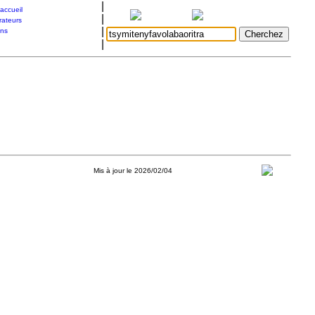
|
accueil
|
rateurs
|
ons
|
Mis à jour le 2026/02/04