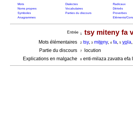
Mots
Dialectes
Radicaux
Noms propres
Vocabulaires
Dérivés
Symboles
Parties du discours
Proverbes
Anagrammes
Eléments/Com
tsy miteny fa 
Entrée
1
Mots élémentaires
tsy
,
mi
te
ny
,
fa
,
vo
la
2
3
4
5
Partie du discours
locution
7
Explications en malgache
enti-milaza zavatra efa 
8