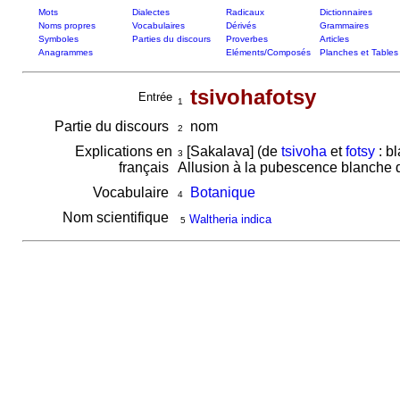
Mots
Dialectes
Radicaux
Dictionnaires
Noms propres
Vocabulaires
Dérivés
Grammaires
Symboles
Parties du discours
Proverbes
Articles
Anagrammes
Eléments/Composés
Planches et Tables
tsivohafotsy
Entrée
1
Partie du discours
nom
2
Explications en
[Sakalava] (de
tsivoha
et
fotsy
: bl
3
français
Allusion à la pubescence blanche
Vocabulaire
Botanique
4
Nom scientifique
Waltheria indica
5