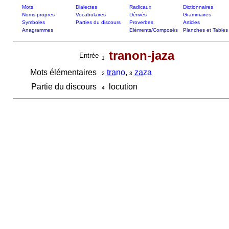
Mots
Dialectes
Radicaux
Dictionnaires
Noms propres
Vocabulaires
Dérivés
Grammaires
Symboles
Parties du discours
Proverbes
Articles
Anagrammes
Eléments/Composés
Planches et Tables
tranon-jaza
Entrée
1
Mots élémentaires
tra
no
,
za
za
2
3
Partie du discours
locution
4