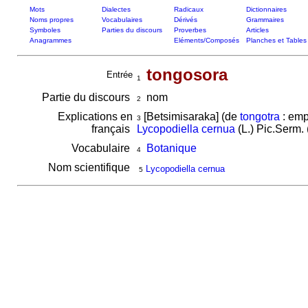
Mots
Dialectes
Radicaux
Dictionnaires
Noms propres
Vocabulaires
Dérivés
Grammaires
Symboles
Parties du discours
Proverbes
Articles
Anagrammes
Eléments/Composés
Planches et Tables
tongosora
Entrée
1
Partie du discours
nom
2
Explications en
[Betsimisaraka] (de
tongotra
: emp
3
français
Lycopodiella cernua
(L.) Pic.Serm.
Vocabulaire
Botanique
4
Nom scientifique
Lycopodiella cernua
5