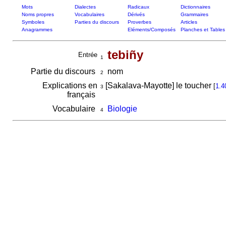
Mots
Dialectes
Radicaux
Dictionnaires
Noms propres
Vocabulaires
Dérivés
Grammaires
Symboles
Parties du discours
Proverbes
Articles
Anagrammes
Eléments/Composés
Planches et Tables
tebiñy
Entrée
1
Partie du discours
nom
2
Explications en
[Sakalava-Mayotte] le toucher
[
1.4
3
français
Vocabulaire
Biologie
4