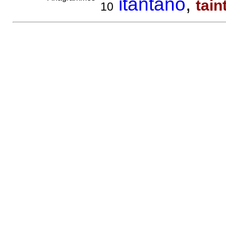
itantano
,
tain
10