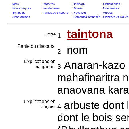
Mots
Dialectes
Radicaux
Dictionnaires
Noms propres
Vocabulaires
Dérivés
Grammaires
Symboles
Parties du discours
Proverbes
Articles
Anagrammes
Eléments/Composés
Planches et Tables
tain
tona
Entrée
1
Partie du discours
nom
2
Explications en
Anaran-kazo 
3
malgache
mahafinaritra 
anaovana kar
Explications en
arbuste dont l
4
français
dont le bois se