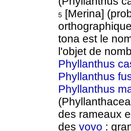
(Phyllanthus c
[Merina] (pro
5
orthographique
tona est le nom
l'objet de nom
Phyllanthus ca
Phyllanthus fu
Phyllanthus m
(Phyllanthaceae
des rameaux en
des
vovo
: gra