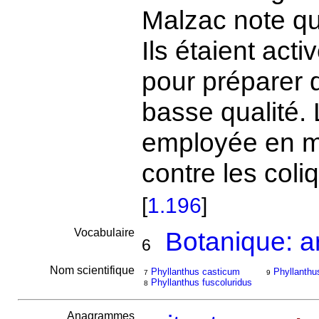
Malzac note que
Ils étaient act
pour préparer 
basse qualité. 
employée en mé
contre les coli
[
1.196
]
Vocabulaire
Botanique: a
6
Nom scientifique
Phyllanthus casticum
Phyllanthu
7
9
Phyllanthus fuscoluridus
8
Anagrammes