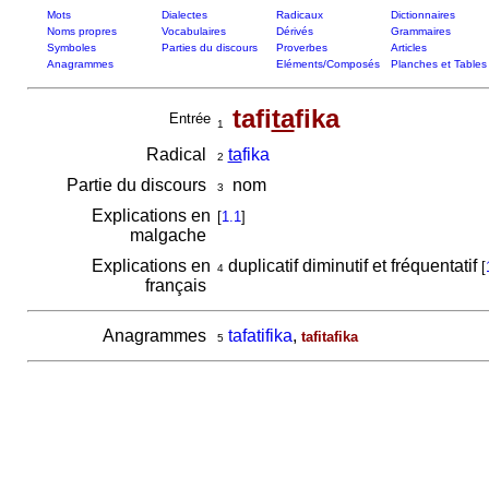
Mots
Dialectes
Radicaux
Dictionnaires
Noms propres
Vocabulaires
Dérivés
Grammaires
Symboles
Parties du discours
Proverbes
Articles
Anagrammes
Eléments/Composés
Planches et Tables
tafi
ta
fika
Entrée
1
Radical
ta
fika
2
Partie du discours
nom
3
Explications en
[
1.1
]
malgache
Explications en
duplicatif diminutif et fréquentatif
[
4
français
Anagrammes
tafatifika
,
tafitafika
5