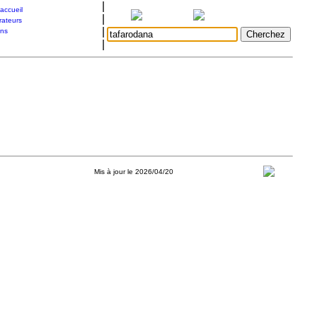
|
accueil
|
rateurs
|
ons
|
Mis à jour le 2026/04/20