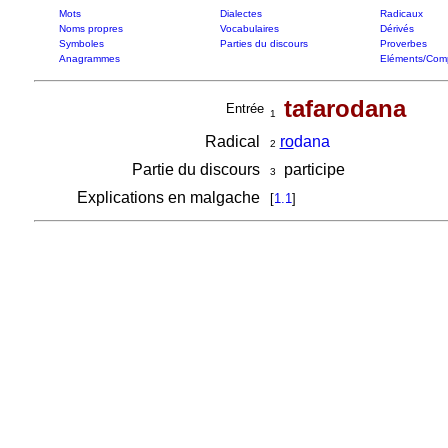
Mots
Dialectes
Radicaux
Noms propres
Vocabulaires
Dérivés
Symboles
Parties du discours
Proverbes
Anagrammes
Eléments/Com
tafarodana
Entrée
1
Radical
ro
dana
2
Partie du discours
participe
3
Explications en malgache
[
1.1
]