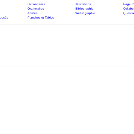
Dictionnaires
Illustrations
Page d'
Grammaires
Bibliographie
Collabo
Articles
Webliographie
Questi
posés
Planches et Tables