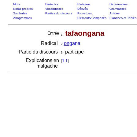
Mots
Dialectes
Radicaux
Dictionnaires
Noms propres
Vocabulaires
Dérivés
Grammaires
Symboles
Parties du discours
Proverbes
Articles
Anagrammes
Eléments/Composés
Planches et Tables
tafaongana
Entrée
1
Radical
on
gana
2
Partie du discours
participe
3
Explications en
[
1.1
]
malgache