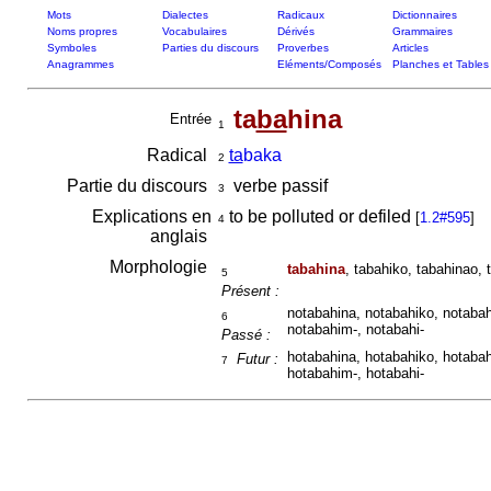
Mots
Dialectes
Radicaux
Dictionnaires
Noms propres
Vocabulaires
Dérivés
Grammaires
Symboles
Parties du discours
Proverbes
Articles
Anagrammes
Eléments/Composés
Planches et Tables
ta
ba
hina
Entrée
1
Radical
ta
baka
2
Partie du discours
verbe passif
3
Explications en
to be polluted or defiled
[
1.2#595
]
4
anglais
Morphologie
tabahina
, tabahiko, tabahinao, 
5
Présent :
notabahina, notabahiko, notabah
6
notabahim-, notabahi-
Passé :
hotabahina, hotabahiko, hotabah
Futur :
7
hotabahim-, hotabahi-