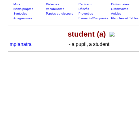
Mots
Dialectes
Radicaux
Dictionnaires
Noms propres
Vocabulaires
Dérivés
Grammaires
Symboles
Parties du discours
Proverbes
Articles
Anagrammes
Eléments/Composés
Planches et Tables
student (a)
mpianatra
~ a pupil, a student