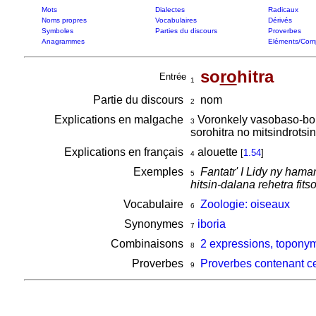
Mots
Dialectes
Radicaux
Noms propres
Vocabulaires
Dérivés
Symboles
Parties du discours
Proverbes
Anagrammes
Eléments/Com
so
ro
hitra
Entrée
1
Partie du discours
nom
2
Explications en malgache
Voronkely vasobaso-bolo
3
sorohitra no mitsindrots
Explications en français
alouette
[
1.54
]
4
Exemples
Fantatr' I Lidy ny ham
5
hitsin-dalana rehetra fits
Vocabulaire
Zoologie: oiseaux
6
Synonymes
iboria
7
Combinaisons
2 expressions, toponym
8
Proverbes
Proverbes contenant c
9