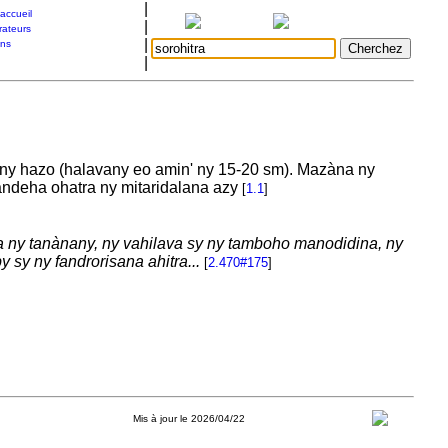
|
accueil
|
rateurs
|
ons
|
ony hazo (halavany eo amin' ny 15-20 sm). Mazàna ny
pandeha ohatra ny mitaridalana azy
[
1.1
]
na ny tanànany, ny vahilava sy ny tamboho manodidina, ny
 sy ny fandrorisana ahitra...
[
2.470#175
]
Mis à jour le 2026/04/22