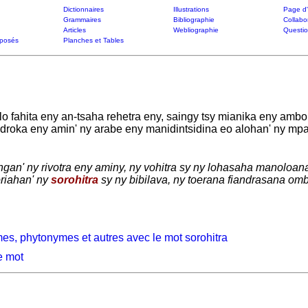
Dictionnaires
Illustrations
Page d'
Grammaires
Bibliographie
Collabo
Articles
Webliographie
Questi
posés
Planches et Tables
 fahita eny an-tsaha rehetra eny, saingy tsy mianika eny amb
indroka eny amin' ny arabe eny manidintsidina eo alohan' ny m
angan' ny rivotra eny aminy, ny vohitra sy ny lohasaha manoloa
oriahan' ny
sorohitra
sy ny bibilava, ny toerana fiandrasana omby
es, phytonymes et autres avec le mot sorohitra
e mot