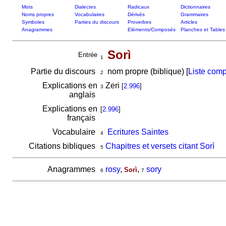
Mots
Dialectes
Radicaux
Dictionnaires
Noms propres
Vocabulaires
Dérivés
Grammaires
Symboles
Parties du discours
Proverbes
Articles
Anagrammes
Eléments/Composés
Planches et Tables
Sorì
Entrée
1
Partie du discours
nom propre (biblique) [
Liste comp
2
Explications en
Zeri
[
2.996
]
3
anglais
Explications en
[
2.996
]
français
Vocabulaire
Ecritures Saintes
4
Citations bibliques
Chapitres et versets citant Sorì
5
Anagrammes
rosy
,
,
sory
Sorì
6
7