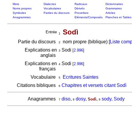
Mots
Dialectes
Radicaux
Dictionnaires
Noms propres
Vocabulaires
Dérivés
Grammaires
Symboles
Parties du discours
Proverbes
Articles
Anagrammes
Eléments/Composés
Planches et Tables
Sodì
Entrée
1
Partie du discours
nom propre (biblique) [
Liste comp
2
Explications en
Sodi
[
2.996
]
3
anglais
Explications en
Sodi
[
2.996
]
4
français
Vocabulaire
Ecritures Saintes
5
Citations bibliques
Chapitres et versets citant Sodì
6
Anagrammes
diso
,
dosy
,
,
sody, Sody
Sodì
7
8
9