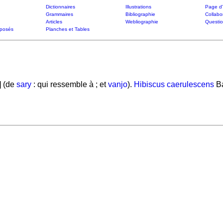
Dictionnaires
Illustrations
Page d'
Grammaires
Bibliographie
Collabo
Articles
Webliographie
Questi
posés
Planches et Tables
] (de
sary
: qui ressemble à ; et
vanjo
).
Hibiscus caerulescens
Ba