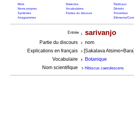
Mots
Dialectes
Radicaux
Noms propres
Vocabulaires
Dérivés
Symboles
Parties du discours
Proverbes
Anagrammes
Eléments/Com
sarivanjo
Entrée
1
Partie du discours
nom
2
Explications en français
[Sakalava Atsimo+Bara
3
Vocabulaire
Botanique
4
Nom scientifique
Hibiscus caerulescens
5