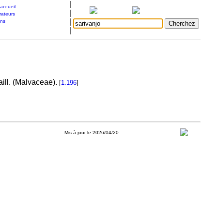
|
accueil
|
rateurs
|
ons
|
ill. (Malvaceae).
[
1.196
]
Mis à jour le 2026/04/20