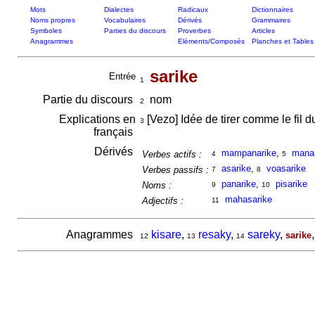
Mots
Dialectes
Radicaux
Dictionnaires
Noms propres
Vocabulaires
Dérivés
Grammaires
Symboles
Parties du discours
Proverbes
Articles
Anagrammes
Eléments/Composés
Planches et Tables
sarike
Entrée
1
Partie du discours
nom
2
Explications en
[Vezo] Idée de tirer comme le fil d
3
français
Dérivés
mampanarike
,
manar
Verbes actifs :
4
5
asarike
,
voasarike
Verbes passifs :
7
8
panarike
,
pisarike
Noms :
9
10
mahasarike
Adjectifs :
11
Anagrammes
kisare
,
resaky
,
sareky
,
sarike
12
13
14