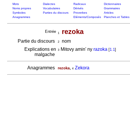
Mots
Dialectes
Radicaux
Dictionnaires
Noms propres
Vocabulaires
Dérivés
Grammaires
Symboles
Parties du discours
Proverbes
Articles
Anagrammes
Eléments/Composés
Planches et Tables
rezoka
Entrée
1
Partie du discours
nom
2
Explications en
Mitovy amin' ny
razoka
[
1.1
]
3
malgache
Anagrammes
,
Zekora
rezoka
4