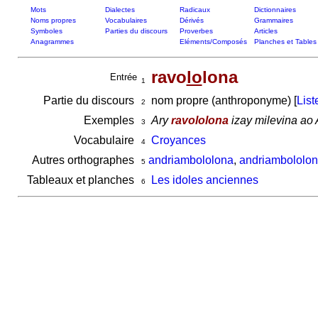
Mots
Dialectes
Radicaux
Dictionnaires
Noms propres
Vocabulaires
Dérivés
Grammaires
Symboles
Parties du discours
Proverbes
Articles
Anagrammes
Eléments/Composés
Planches et Tables
ravo
lo
lona
Entrée
1
Partie du discours
nom propre (anthroponyme) [
List
2
Exemples
Ary
ravololona
izay milevina ao
3
Vocabulaire
Croyances
4
Autres orthographes
andriambololona
,
andriambololo
5
Tableaux et planches
Les idoles anciennes
6