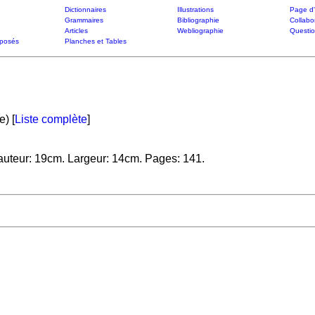
Dictionnaires
Illustrations
Page d'
Grammaires
Bibliographie
Collabo
Articles
Webliographie
Questi
posés
Planches et Tables
e) [
Liste complète
]
auteur: 19cm. Largeur: 14cm. Pages: 141.