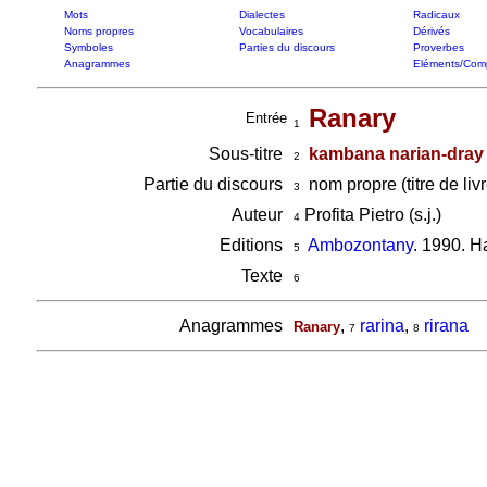
Mots
Dialectes
Radicaux
Noms propres
Vocabulaires
Dérivés
Symboles
Parties du discours
Proverbes
Anagrammes
Eléments/Com
Ranary
Entrée
1
Sous-titre
kambana narian-dray
2
Partie du discours
nom propre (titre de livr
3
Auteur
Profita Pietro (s.j.)
4
Editions
Ambozontany
. 1990. H
5
Texte
6
Anagrammes
,
rarina
,
rirana
Ranary
7
8