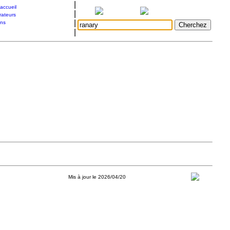
|
accueil
|
rateurs
|
ons
|
Mis à jour le 2026/04/20