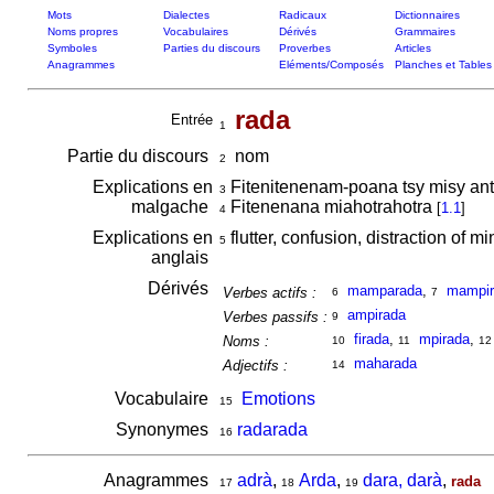
Mots
Dialectes
Radicaux
Dictionnaires
Noms propres
Vocabulaires
Dérivés
Grammaires
Symboles
Parties du discours
Proverbes
Articles
Anagrammes
Eléments/Composés
Planches et Tables
rada
Entrée
1
Partie du discours
nom
2
Explications en
Fitenitenenam-poana tsy misy ant
3
malgache
Fitenenana miahotrahotra
[
1.1
]
4
Explications en
flutter, confusion, distraction of 
5
anglais
Dérivés
mamparada
,
mampir
Verbes actifs :
6
7
ampirada
Verbes passifs :
9
firada
,
mpirada
,
Noms :
10
11
12
maharada
Adjectifs :
14
Vocabulaire
Emotions
15
Synonymes
radarada
16
Anagrammes
adrà
,
Arda
,
dara, darà
,
rada
17
18
19