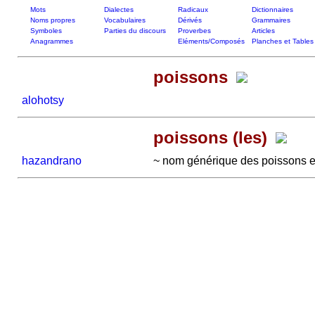
Mots
Dialectes
Radicaux
Dictionnaires
Noms propres
Vocabulaires
Dérivés
Grammaires
Symboles
Parties du discours
Proverbes
Articles
Anagrammes
Eléments/Composés
Planches et Tables
poissons
alohotsy
poissons (les)
hazandrano
~ nom générique des poissons et