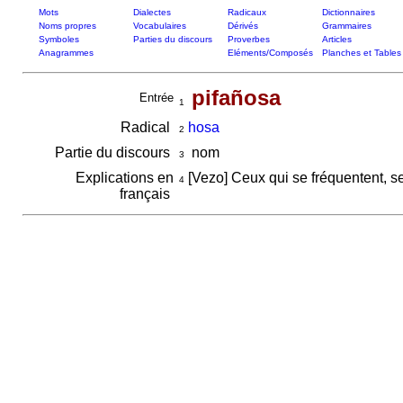
Mots
Dialectes
Radicaux
Dictionnaires
Noms propres
Vocabulaires
Dérivés
Grammaires
Symboles
Parties du discours
Proverbes
Articles
Anagrammes
Eléments/Composés
Planches et Tables
pifañosa
Entrée
1
Radical
hosa
2
Partie du discours
nom
3
Explications en
[Vezo] Ceux qui se fréquentent, 
4
français