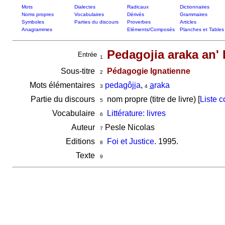
Mots
Dialectes
Radicaux
Dictionnaires
Noms propres
Vocabulaires
Dérivés
Grammaires
Symboles
Parties du discours
Proverbes
Articles
Anagrammes
Eléments/Composés
Planches et Tables
Pedagojia araka an' 
Entrée
1
Sous-titre
Pédagogie Ignatienne
2
Mots élémentaires
pedagô
ji
a
,
a
raka
3
4
Partie du discours
nom propre (titre de livre) [
Liste 
5
Vocabulaire
Littérature: livres
6
Auteur
Pesle Nicolas
7
Editions
Foi et Justice
. 1995.
8
Texte
9