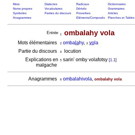
Mots
Dialectes
Radicaux
Dictionnaires
Noms propres
Vocabulaires
Dérivés
Grammaires
Symboles
Parties du discours
Proverbes
Articles
Anagrammes
Eléments/Composés
Planches et Tables
ombalahy vola
Entrée
1
Mots élémentaires
omba
la
hy
,
vo
la
2
3
Partie du discours
locution
4
Explications en
sarin' omby volafotsy
[
1.1
]
5
malgache
Anagrammes
ombalahivola
,
ombalahy vola
6