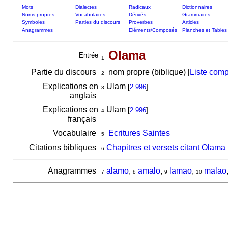
Mots
Dialectes
Radicaux
Dictionnaires
Noms propres
Vocabulaires
Dérivés
Grammaires
Symboles
Parties du discours
Proverbes
Articles
Anagrammes
Eléments/Composés
Planches et Tables
Olama
Entrée
1
Partie du discours
nom propre (biblique) [
Liste comp
2
Explications en
Ulam
[
2.996
]
3
anglais
Explications en
Ulam
[
2.996
]
4
français
Vocabulaire
Ecritures Saintes
5
Citations bibliques
Chapitres et versets citant Olama
6
Anagrammes
alamo
,
amalo
,
lamao
,
malao
7
8
9
10