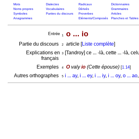
Mots
Dialectes
Radicaux
Dictionnaires
Noms propres
Vocabulaires
Dérivés
Grammaires
Symboles
Parties du discours
Proverbes
Articles
Anagrammes
Eléments/Composés
Planches et Tables
o ... io
Entrée
1
Partie du discours
article [
Liste complète
]
2
Explications en
[Tandroy] ce ... -là, cette ... -là, cel
3
français
Exemples
O
valy
io
(Cette épouse)
[
1.14
]
4
Autres orthographes
i ... ay
,
i ... ey
,
i ... iy
,
i ... oy
,
o ... ao
5